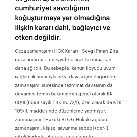
cumhuriyet savcılığının
koğuşturmaya yer olmadığına
ilişkin kararı dahi, bağlayıcı ve
etken değildir.
Ceza zamanaşımı HGK Kararı - Sevgi Pınarı Zira
cezalandırma, müeyyide olarak tazminattan
daha ağırdır. Bu sebeple, kanun koyucu uyum
sağlamak amacıyla ceza davası için öngörülen
zamanaşımı süresince tazminat davasının da
devamını temin bakımından genel olarak BK
60/II (6098 sayılı TBK m. 72/I), özel olarak da KTK
109/II. maddesinde düzenleme yapmıştır.
Zamanaşımı | Hukuki BLOG Hukuki açıdan
zamanaşımı, kişisel savunma sebebi (def-i)
niteliğindedir. Bu kapsamda borçlu,