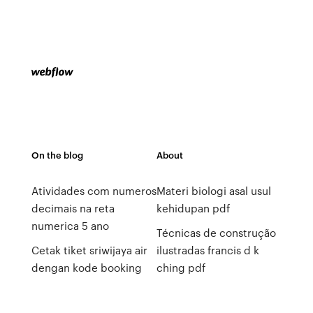
On the blog
About
Atividades com numeros
Materi biologi asal usul
decimais na reta
kehidupan pdf
numerica 5 ano
Técnicas de construção
Cetak tiket sriwijaya air
ilustradas francis d k
dengan kode booking
ching pdf