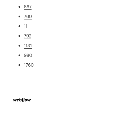
867
760
11
792
1131
980
1760